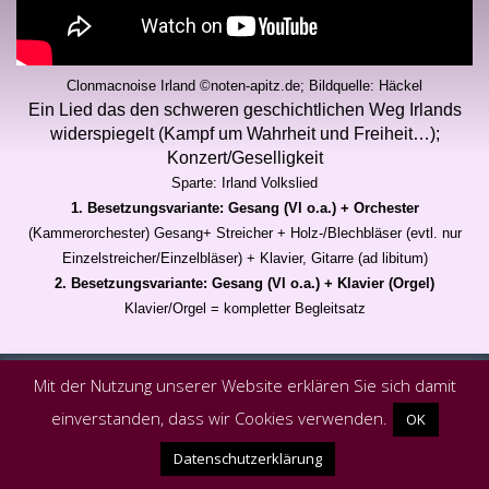
Clonmacnoise Irland ©noten-apitz.de; Bildquelle: Häckel
Ein Lied das den schweren geschichtlichen Weg Irlands
widerspiegelt (Kampf um Wahrheit und Freiheit…);
Konzert/Geselligkeit
Sparte: Irland Volkslied
1. Besetzungsvariante: Gesang (Vl o.a.) + Orchester
(Kammerorchester)
Gesang+ Streicher + Holz-/Blechbläser (evtl. nur
Einzelstreicher/Einzelbläser) + Klavier, Gitarre (ad libitum)
2. Besetzungsvariante: Gesang (Vl o.a.) + Klavier (Orgel)
Klavier/Orgel = kompletter Begleitsatz
Mit der Nutzung unserer Website erklären Sie sich damit
einverstanden, dass wir Cookies verwenden.
OK
Powered by
Bizzboss WordPress Theme
Datenschutzerklärung