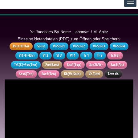
Ye Jacobites By Name – anonym / M. Apitz
Einzelne Notendateien (PDF) zum Öffnen oder Speichern:
Part+Kl+Git
Solist
Vl-Solo1
Vl-Solo2
Vl-Solo3
Vl-Solo4
Vl1+Fl+Klar
Vl 2
Vl 3
Vl 4
Tr 1
Tr 2
Tr3(B)
Tr3(C)+Pos(Ten)
Pos(Bass)
Sax1(Sop)
Sax2(Alt)
Sax3(Alt)
Sax4(Ten)
Sax5(Ten)
Kb(Vc-Solo)
Vc-Tutti
Text dt.