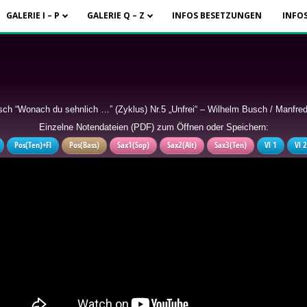
GALERIE I – P
GALERIE Q – Z
INFOS BESETZUNGEN
INFO
ch “Wonach du sehnlich …” (Zyklus) Nr.5 „Unfrei“ – Wilhelm Busch / Manfred
Einzelne Notendateien (PDF) zum Öffnen oder Speichern:
Pos(Ten)+Fl
Pos(Bass)
Sax1(Sop)
Sax2(Alt)
Sax3(Ten)
Vl 1
Vl 2