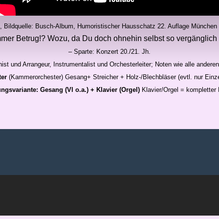
, Bildquelle: Busch-Album, Humoristischer Hausschatz 22. Auflage München 
mer Betrug!? Wozu, da Du doch ohnehin selbst so vergänglich b
– Sparte: Konzert 20./21. Jh.
st und Arrangeur, Instrumentalist und Orchesterleiter; Noten wie alle andere
ter
(Kammerorchester)
Gesang+ Streicher + Holz-/Blechbläser (evtl. nur Einzel
ngsvariante: Gesang (Vl o.a.) + Klavier (Orgel)
Klavier/Orgel = kompletter 