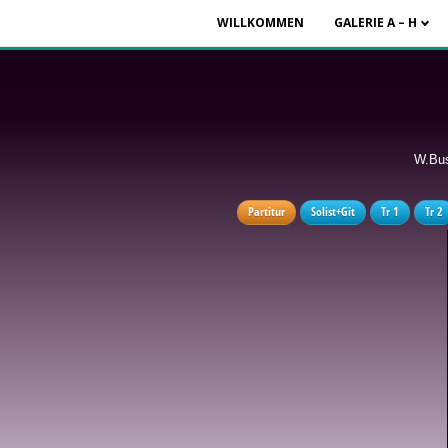
WILLKOMMEN
GALERIE A – H
W.Bus
Partitur
Solist+Git
Tr 1
Tr 2