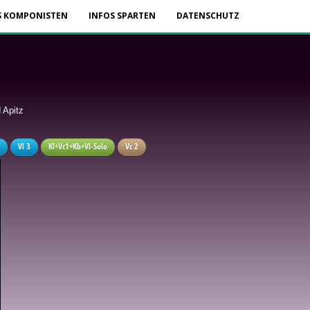
S KOMPONISTEN
INFOS SPARTEN
DATENSCHUTZ
 Apitz
Vl 3
Kl+Vc1+Kb+Vl-Solo
Vc 2