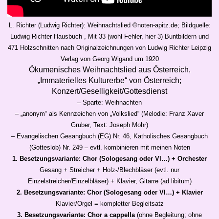
L. Richter (Ludwig Richter): Weihnachtslied ©noten-apitz.de; Bildquelle:
Ludwig Richter Hausbuch , Mit 33 (wohl Fehler, hier 3) Buntbildern und
471 Holzschnitten nach Originalzeichnungen von Ludwig Richter Leipzig
Verlag von Georg Wigand um 1920
Ökumenisches Weihnachtslied aus Österreich,
„Immaterielles Kulturerbe“ von Österreich;
Konzert/Geselligkeit/Gottesdienst
– Sparte: Weihnachten
– „anonym“ als Kennzeichen von „Volkslied“ (Melodie: Franz Xaver
Gruber, Text: Joseph Mohr)
– Evangelischen Gesangbuch (EG) Nr. 46, Katholisches Gesangbuch
(Gotteslob) Nr. 249 – evtl. kombinieren mit meinen Noten
1. Besetzungsvariante: Chor (Sologesang oder Vl…) + Orchester
Gesang + Streicher + Holz-/Blechbläser (evtl. nur
Einzelstreicher/Einzelbläser) + Klavier, Gitarre (ad libitum)
2. Besetzungsvariante: Chor (Sologesang oder Vl…) + Klavier
Klavier/Orgel = kompletter Begleitsatz
3. Besetzungsvariante: Chor a cappella
(ohne Begleitung; ohne