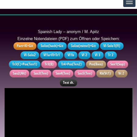
Spanish Lady – anonym / M. Apitz
Einzelne Notendateien (PDF) zum Öffnen oder Speichern:
Part+Kl+Git
Solist(hoch)+Git
Solist(mittel)+Git
Vl-Solo1(Fl)
Vl-Solo2
Vl1a+Fl+Tr1
Vl1b
Vl 2
Vl 3
Tr 2
Tr3(C)+Pos(Ten1)
Tr3(B)
Tr4+Pos(Ten2)
Pos(Bass)
Sax1(Sop)
Sax2(Alt)
Sax3(Ten)
Sax4(Ten)
Sax5(Ten)
Kb(Vc1)
Vc 2
Text dt.