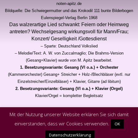
noten-apitz.de
Bildquelle: Die Schwiegermutter und das Krokodil 111 bunte Bilderbogen
Eulenspiegel-Verlag Berlin 1968
Das walzerartige Lied schwankt: Feiern oder Heimweg
antreten? Wechselgesang wirkungsvoll für Mann/Frau;
Konzert/ Geselligkeit /Gottesdienst
– Sparte: Deutschland Volkslied
– Melodie/Text: A. W. von Zuccalmaglio; Die Brahms-Version
(Gesang+Klavier) wurde von M. Apitz bearbeitet.
1. Besetzungsvariante: Gesang (Vl o.a.) + Orchester
(Kammerorchester)
Gesang+ Streicher + Holz-/Blechbläser (evtl. nur
Einzelstreicher/Einzelbläser) + Klavier, Gitarre (ad libitum)
2. Besetzungsvariante: Gesang (Vl o.a.) + Klavier (Orgel)
Klavier/Orgel = kompletter Begleitsatz
Mit der Nutzung unserer Website erklären Sie sich damit
einverstanden, dass wir Cookies verwenden.
OK
Powered by
Bizzboss WordPress Theme
Datenschutzerklärung