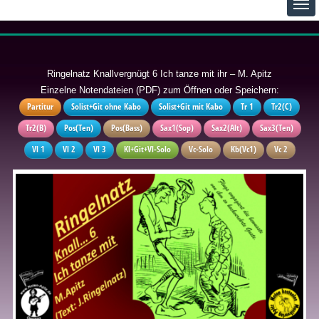
Ringelnatz Knallvergnügt 6 Ich tanze mit ihr – M. Apitz
Einzelne Notendateien (PDF) zum Öffnen oder Speichern:
Partitur
Solist+Git ohne Kabo
Solist+Git mit Kabo
Tr 1
Tr2(C)
Tr2(B)
Pos(Ten)
Pos(Bass)
Sax1(Sop)
Sax2(Alt)
Sax3(Ten)
Vl 1
Vl 2
Vl 3
Kl+Git+Vl-Solo
Vc-Solo
Kb(Vc1)
Vc 2