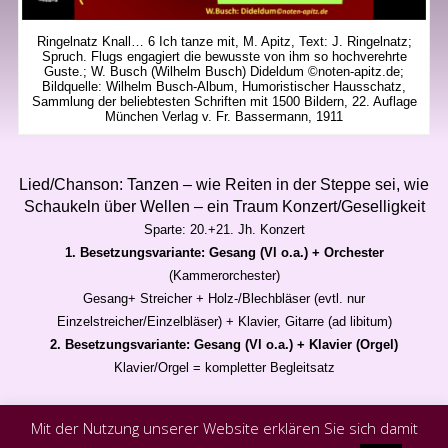
Ringelnatz Knall… 6 Ich tanze mit, M. Apitz, Text: J. Ringelnatz;
Spruch. Flugs engagiert die bewusste von ihm so hochverehrte
Guste.; W. Busch (Wilhelm Busch) Dideldum ©noten-apitz.de;
Bildquelle: Wilhelm Busch-Album, Humoristischer Hausschatz,
Sammlung der beliebtesten Schriften mit 1500 Bildern, 22. Auflage
München Verlag v. Fr. Bassermann, 1911
Lied/Chanson: Tanzen – wie Reiten in der Steppe sei, wie
Schaukeln über Wellen – ein Traum Konzert/Geselligkeit
Sparte: 20.+21. Jh. Konzert
1. Besetzungsvariante: Gesang (Vl o.a.) + Orchester
(Kammerorchester)
Gesang+ Streicher + Holz-/Blechbläser (evtl. nur
Einzelstreicher/Einzelbläser) + Klavier, Gitarre (ad libitum)
2. Besetzungsvariante: Gesang (Vl o.a.) + Klavier (Orgel)
Klavier/Orgel = kompletter Begleitsatz
Mit der Nutzung unserer Website erklären Sie sich damit