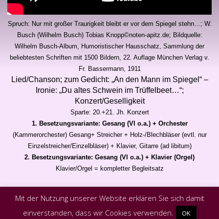
Spruch: Nur mit großer Traurigkeit bleibt er vor dem Spiegel stehn…; W.
Busch (Wilhelm Busch) Tobias Knopp©noten-apitz.de; Bildquelle:
Wilhelm Busch-Album, Humoristischer Hausschatz, Sammlung der
beliebtesten Schriften mit 1500 Bildern, 22. Auflage München Verlag v.
Fr. Bassermann, 1911
Lied/Chanson; zum Gedicht: „An den Mann im Spiegel“ –
Ironie: „Du altes Schwein im Trüffelbeet…“;
Konzert/Geselligkeit
Sparte: 20.+21. Jh. Konzert
1. Besetzungsvariante: Gesang (Vl o.a.) + Orchester
(Kammerorchester)
Gesang+ Streicher + Holz-/Blechbläser (evtl. nur
Einzelstreicher/Einzelbläser) + Klavier, Gitarre (ad libitum)
2. Besetzungsvariante: Gesang (Vl o.a.) + Klavier (Orgel)
Klavier/Orgel = kompletter Begleitsatz
Mit der Nutzung unserer Website erklären Sie sich damit
einverstanden, dass wir Cookies verwenden.
OK