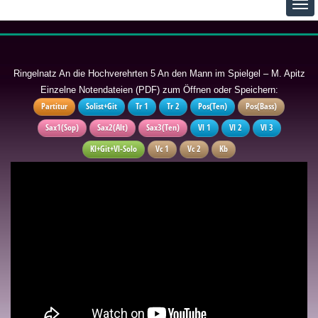
Ringelnatz An die Hochverehrten 5 An den Mann im Spielgel – M. Apitz
Einzelne Notendateien (PDF) zum Öffnen oder Speichern:
Partitur
Solist+Git
Tr 1
Tr 2
Pos(Ten)
Pos(Bass)
Sax1(Sop)
Sax2(Alt)
Sax3(Ten)
Vl 1
Vl 2
Vl 3
Kl+Git+Vl-Solo
Vc 1
Vc 2
Kb