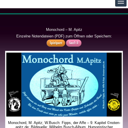
Monochord – M. Apitz
Einzelne Notendateien (PDF) zum Öffnen oder Speichern:
Spielpart
Sax1-3
Monochord, M. Apitz; W.Busch: Fipps, der Affe – 9. Kapitel ©noten-
apitz.de; Bildquelle: Wilhelm Busch-Album, Humoristischer