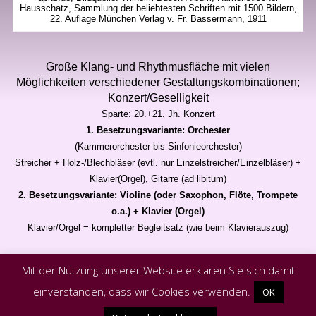
Hausschatz, Sammlung der beliebtesten Schriften mit 1500 Bildern,
22. Auflage München Verlag v. Fr. Bassermann, 1911
Große Klang- und Rhythmusfläche mit vielen
Möglichkeiten verschiedener Gestaltungskombinationen;
Konzert/Geselligkeit
Sparte: 20.+21. Jh. Konzert
1.
Besetzungsvariante
: Orchester
(Kammerorchester bis Sinfonieorchester)
Streicher + Holz-/Blechbläser (evtl. nur Einzelstreicher/Einzelbläser) +
Klavier(Orgel), Gitarre (ad libitum)
2.
Besetzungsvariante
: Violine (oder Saxophon, Flöte, Trompete
o.a.) + Klavier (Orgel)
Klavier/Orgel = kompletter Begleitsatz (wie beim Klavierauszug)
Mit der Nutzung unserer Website erklären Sie sich damit
einverstanden, dass wir Cookies verwenden.
OK
Powered by
Bizzboss WordPress Theme