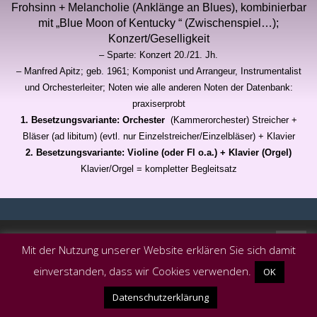
Frohsinn + Melancholie (Anklänge an Blues), kombinierbar
mit „Blue Moon of Kentucky “ (Zwischenspiel…);
Konzert/Geselligkeit
– Sparte: Konzert 20./21. Jh.
– Manfred Apitz; geb. 1961; Komponist und Arrangeur, Instrumentalist
und Orchesterleiter; Noten wie alle anderen Noten der Datenbank:
praxiserprobt
1. Besetzungsvariante: Orchester
(Kammerorchester)
Streicher +
Bläser (ad libitum) (evtl. nur Einzelstreicher/Einzelbläser) + Klavier
2. Besetzungsvariante: Violine (oder Fl o.a.) + Klavier (Orgel)
Klavier/Orgel = kompletter Begleitsatz
Powered by
Bizzboss WordPress Theme
Mit der Nutzung unserer Website erklären Sie sich damit
einverstanden, dass wir Cookies verwenden.
OK
Datenschutzerklärung