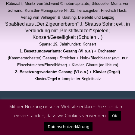
Rübezahl, Moritz von Schwind © noten-apitz.de; Bildquelle: Moritz von
Schwind, Künstler-Monographie Nr. 31; Herausgeber: Friedrich Hack,
Verlag von Velhagen & Klasting, Bielefeld und Leipzig
Spaßlied aus „Der Zigeunerbaron“ J. Strauss Sohn; evtl. in
Verbindung mit „Bleistiftwalzer“ spielen;
Konzert/Geselligkeit (Schulen…)
Sparte: 19. Jahrhundert; Konzert
1. Besetzungsvariante: Gesang (Vl o.a.) + Orchester
(Kammerorchester)
Gesang+ Streicher + Holz-/Blechbläser (evtl. nur
Einzelstreicher/Einzelbläser) + Klavier, Gitarre (ad libitum)
2. Besetzungsvariante: Gesang (Vl o.a.) + Klavier (Orgel)
Klavier/Orgel = kompletter Begleitsatz
Mit der Nutzung unserer Website erklären Sie sich damit
Powered by
Bizzboss WordPress Theme
einverstanden, dass wir Cookies verwenden.
OK
Datenschutzerklärung