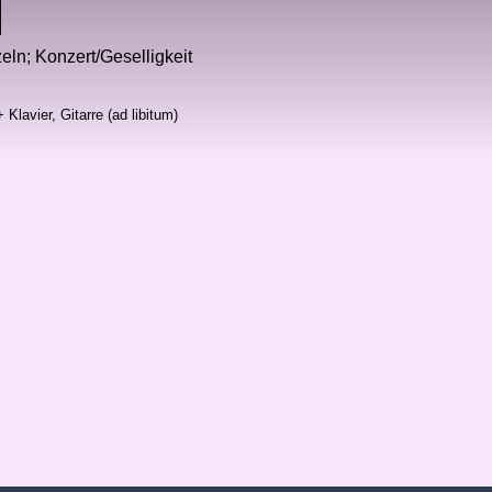
zeln; Konzert/Geselligkeit
 Klavier, Gitarre (ad libitum)