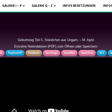
GALERIE I – P
GALERIE Q – Z
INFOS BESETZUNGEN
INFO
Geburtstag Teil 5, Ständchen aus Ungarn, – M. Apitz
Einzelne Notendateien (PDF) zum Öffnen oder Speichern:
B)
Pos(Ten)+Fl
Pos(Bass)
Sax1(Sop)
Sax2(Alt)
Sax3(Ten)
Vl 2
V