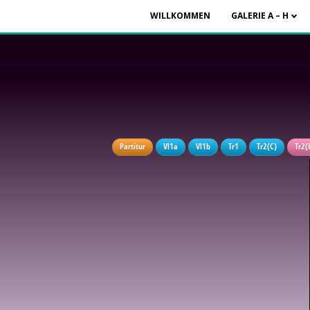
WILLKOMMEN
GALERIE A – H
Partitur
Vl1a
Vl1b
Tr1
Tr2(C)
Tr2(