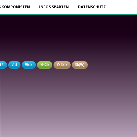
S KOMPONISTEN
INFOS SPARTEN
DATENSCHUTZ
l 3
Vl 4
Viola
Kl+Git
Vc-Solo
Kb(Vc)