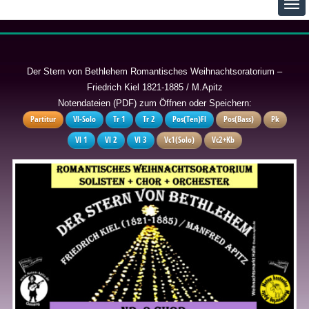
Der Stern von Bethlehem Romantisches Weihnachtsoratorium –
Friedrich Kiel 1821-1885 / M.Apitz
Notendateien (PDF) zum Öffnen oder Speichern:
Partitur
Vl-Solo
Tr 1
Tr 2
Pos(Ten)Fl
Pos(Bass)
Pk
Vl 1
Vl 2
Vl 3
Vc1(Solo)
Vc2+Kb