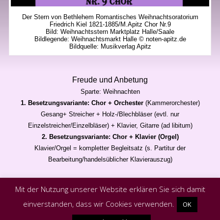
Der Stern von Bethlehem Romantisches Weihnachtsoratorium
Friedrich Kiel 1821-1885/M.Apitz Chor Nr.9
Bild: Weihnachtsstern Marktplatz Halle/Saale
Bildlegende: Weihnachtsmarkt Halle © noten-apitz.de
Bildquelle: Musikverlag Apitz
Freude und Anbetung
Sparte: Weihnachten
1. Besetzungsvariante: Chor + Orchester
(Kammerorchester)
Gesang+ Streicher + Holz-/Blechbläser (evtl. nur
Einzelstreicher/Einzelbläser) + Klavier, Gitarre (ad libitum)
2. Besetzungsvariante: Chor + Klavier (Orgel)
Klavier/Orgel = kompletter Begleitsatz (s. Partitur der
Bearbeitung/handelsüblicher Klavierauszug)
Mit der Nutzung unserer Website erklären Sie sich damit
einverstanden, dass wir Cookies verwenden.
OK
Powered by
Bizzboss WordPress Theme