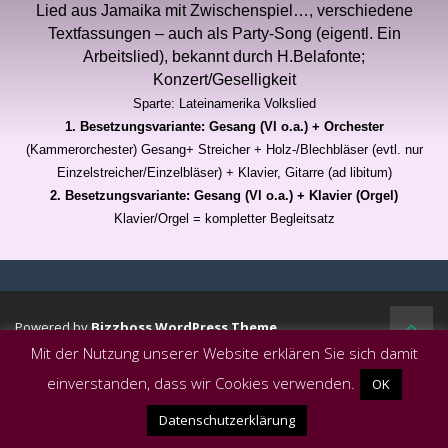
Lied aus Jamaika mit Zwischenspiel…, verschiedene
Textfassungen – auch als Party-Song (eigentl. Ein
Arbeitslied), bekannt durch H.Belafonte;
Konzert/Geselligkeit
Sparte: Lateinamerika Volkslied
1. Besetzungsvariante: Gesang (Vl o.a.) + Orchester
(Kammerorchester)
Gesang+ Streicher + Holz-/Blechbläser (evtl. nur
Einzelstreicher/Einzelbläser) + Klavier, Gitarre (ad libitum)
2. Besetzungsvariante: Gesang (Vl o.a.) + Klavier (Orgel)
Klavier/Orgel = kompletter Begleitsatz
Powered by
Bizzboss WordPress Theme
Mit der Nutzung unserer Website erklären Sie sich damit
einverstanden, dass wir Cookies verwenden.
OK
Datenschutzerklärung