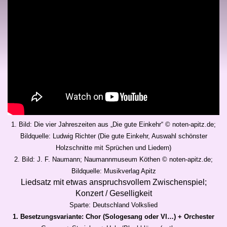
1. Bild: Die vier Jahreszeiten aus „Die gute Einkehr“ © noten-apitz.de;
Bildquelle: Ludwig Richter (Die gute Einkehr, Auswahl schönster
Holzschnitte mit Sprüchen und Liedern)
2. Bild: J. F. Naumann; Naumannmuseum Köthen © noten-apitz.de;
Bildquelle: Musikverlag Apitz
Liedsatz mit etwas anspruchsvollem Zwischenspiel;
Konzert / Geselligkeit
Sparte: Deutschland Volkslied
1. Besetzungsvariante: Chor (Sologesang oder Vl…) + Orchester